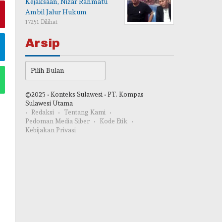
Kejaksaan, Nizar Rahmatu
Ambil Jalur Hukum
17251 Dilihat
Arsip
Arsip
©2025 • Konteks Sulawesi • PT. Kompas
Sulawesi Utama
Redaksi
Tentang Kami
Pedoman Media Siber
Kode Etik
Kebijakan Privasi