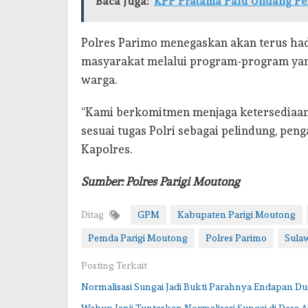
Baca Juga:
KPP Pratama Palu Undang Pe
Polres Parimo menegaskan akan terus ha
masyarakat melalui program-program ya
warga.
“Kami berkomitmen menjaga ketersediaan
sesuai tugas Polri sebagai pelindung, pe
Kapolres.
Sumber: Polres Parigi Moutong
Ditag
GPM
Kabupaten Parigi Moutong
Pemda Parigi Moutong
Polres Parimo
Sula
Posting Terkait
Normalisasi Sungai Jadi Bukti Parahnya Endapan 
Wabup Janji Tuntaskan Normalisasi Sungai di Desa A