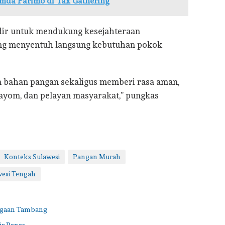
mda Parimo di Tax Gathering
dir untuk mendukung kesejahteraan
ng menyentuh langsung kebutuhan pokok
 bahan pangan sekaligus memberi rasa aman,
ngayom, dan pelayan masyarakat,” pungkas
Konteks Sulawesi
Pangan Murah
wesi Tengah
Dugaan Tambang
ir Panas