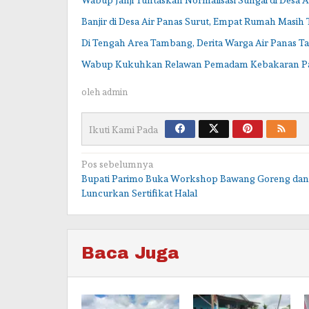
Banjir di Desa Air Panas Surut, Empat Rumah Masih
Di Tengah Area Tambang, Derita Warga Air Panas T
Wabup Kukuhkan Relawan Pemadam Kebakaran P
oleh
admin
Ikuti Kami Pada
Navigasi
Pos sebelumnya
Bupati Parimo Buka Workshop Bawang Goreng dan
pos
Luncurkan Sertifikat Halal
Baca Juga