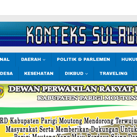
ONAL
DAERAH
POLITIK & PARLEMEN
HUKUM
 DESA
KESEHATAN
DIKBUD
TRAVELING