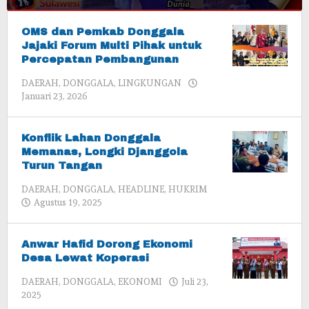
DAERAH
,
DONGGALA
OMS dan Pemkab Donggala
,
HEADLINE
,
Jajaki Forum Multi Pihak untuk
KEBUDAYAAN
Percepatan Pembangunan
DAERAH
,
DONGGALA
,
LINGKUNGAN
Juli
oleh
Januari 23, 2026
7,
admin
2026
oleh
admin
Konflik Lahan Donggala
Memanas, Longki Djanggola
Turun Tangan
DAERAH
,
DONGGALA
,
HEADLINE
,
HUKRIM
oleh
Agustus 19, 2025
admin
Anwar Hafid Dorong Ekonomi
Desa Lewat Koperasi
DAERAH
,
DONGGALA
,
EKONOMI
Juli 23,
oleh
2025
admin