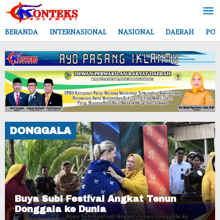
Lewati
ke
konten
BERANDA
INTERNASIONAL
NASIONAL
DAERAH
POL
DONGGALA
Buya Subi Festival Angkat Tenun
Donggala ke Dunia