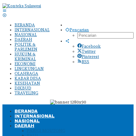
Lewati
ke
konten
BERANDA
INTERNASIONAL
Pencarian
NASIONAL
DAERAH
POLITIK &
Facebook
PARLEMEN
Twitter
HUKUM &
Pinterest
KRIMINAL
RSS
EKONOMI
LINGKUNGAN
OLAHRAGA
KABAR DESA
KESEHATAN
DIKBUD
TRAVELING
BERANDA
INTERNASIONAL
NASIONAL
DAERAH
PARIGI MOUTONG
PALU