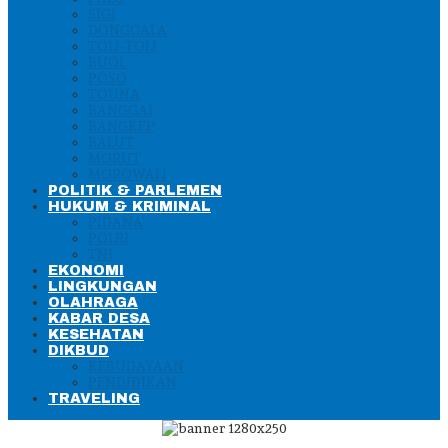
SIGI
DONGGALA
TOLI-TOLI
BUOL
POSO
TOUNA
BANGGAI
BANGKEP
BALUT
MORUT
MOROWALI
POLITIK & PARLEMEN
HUKUM & KRIMINAL
PIDANA
POLRI
TNI
EKONOMI
LINGKUNGAN
OLAHRAGA
KABAR DESA
KESEHATAN
DIKBUD
KEBUDAYAAN
PENDIDIKAN
TRAVELING