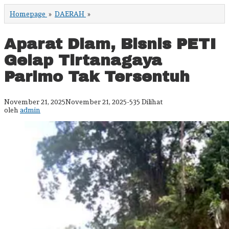
Aparat
Homepage
»
DAERAH
»
Diam,
Bisnis
PETI
Aparat Diam, Bisnis PETI
Gelap
Tirtanagaya
Gelap Tirtanagaya
Parimo
Tak
Parimo Tak Tersentuh
Tersentuh
oleh
November 21, 2025
November 21, 2025
-
535 Dilihat
admin
oleh
admin