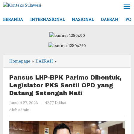
Lewati
ke
konten
BERANDA
INTERNASIONAL
NASIONAL
DAERAH
POL
Pansus
Homepage
»
DAERAH
»
LHP-
BPK
Pansus LHP-BPK Parimo Dibentuk,
Parimo
Legislator PKS Sentil OPD yang
Dibentuk,
Datang Setengah Hati
Legislator
PKS
oleh
Januari 27, 2026
-
4877 Dilihat
Sentil
admin
oleh
admin
OPD
yang
Datang
Setengah