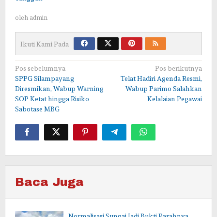
oleh
admin
Ikuti Kami Pada
Navigasi
Pos sebelumnya
Pos berikutnya
SPPG Silampayang
Telat Hadiri Agenda Resmi,
pos
Diresmikan, Wabup Warning
Wabup Parimo Salahkan
SOP Ketat hingga Risiko
Kelalaian Pegawai
Sabotase MBG
Baca Juga
Normalisasi Sungai Jadi Bukti Parahnya