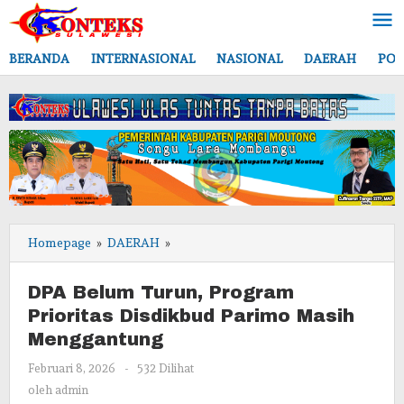
Lewati
ke
konten
BERANDA
INTERNASIONAL
NASIONAL
DAERAH
POL
DPA
Homepage
»
DAERAH
»
Belum
Turun,
DPA Belum Turun, Program
Program
Prioritas Disdikbud Parimo Masih
Prioritas
Menggantung
Disdikbud
Parimo
oleh
Februari 8, 2026
-
532 Dilihat
Masih
admin
oleh
admin
Menggantung