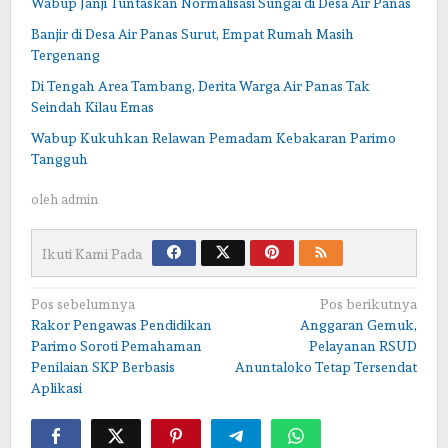
Wabup Janji Tuntaskan Normalisasi Sungai di Desa Air Panas
Banjir di Desa Air Panas Surut, Empat Rumah Masih
Tergenang
Di Tengah Area Tambang, Derita Warga Air Panas Tak
Seindah Kilau Emas
Wabup Kukuhkan Relawan Pemadam Kebakaran Parimo
Tangguh
oleh
admin
Ikuti Kami Pada
Navigasi
Pos sebelumnya
Pos berikutnya
Rakor Pengawas Pendidikan
Anggaran Gemuk,
pos
Parimo Soroti Pemahaman
Pelayanan RSUD
Penilaian SKP Berbasis
Anuntaloko Tetap Tersendat
Aplikasi