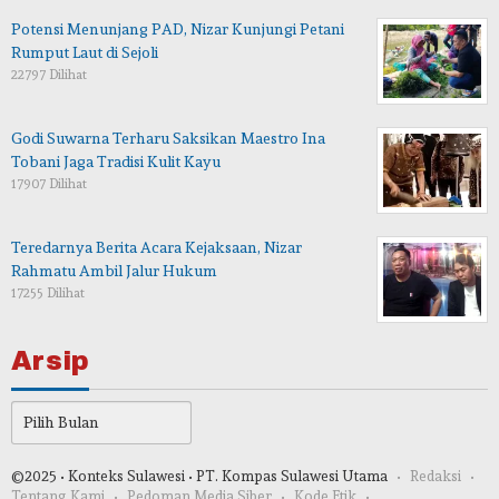
Potensi Menunjang PAD, Nizar Kunjungi Petani
Rumput Laut di Sejoli
22797 Dilihat
Godi Suwarna Terharu Saksikan Maestro Ina
Tobani Jaga Tradisi Kulit Kayu
17907 Dilihat
Teredarnya Berita Acara Kejaksaan, Nizar
Rahmatu Ambil Jalur Hukum
17255 Dilihat
Arsip
Arsip
©2025 • Konteks Sulawesi • PT. Kompas Sulawesi Utama
Redaksi
Tentang Kami
Pedoman Media Siber
Kode Etik