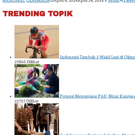
NASIONAL
,
OLAHRAGA
April 4, 2024
April 24, 2024
Sebar
Tweet
admin
TRENDING TOPIK
Indonesia Tambah 2 Wakil Lagi di Olimp
25866 Dilihat
Potensi Menunjang PAD, Nizar Kunjungi
22797 Dilihat