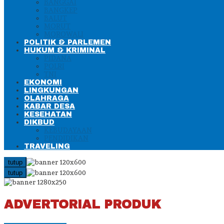
BANGGAI
BANGKEP
BALUT
MORUT
MOROWALI
POLITIK & PARLEMEN
HUKUM & KRIMINAL
PIDANA
POLRI
TNI
EKONOMI
LINGKUNGAN
OLAHRAGA
KABAR DESA
KESEHATAN
DIKBUD
KEBUDAYAAN
PENDIDIKAN
TRAVELING
tutup
tutup
ADVERTORIAL PRODUK