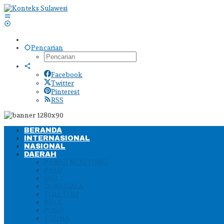
Lewati
ke
konten
Pencarian
Facebook
Twitter
Pinterest
RSS
BERANDA
INTERNASIONAL
NASIONAL
DAERAH
PARIGI MOUTONG
PALU
SIGI
DONGGALA
TOLI-TOLI
BUOL
POSO
TOUNA