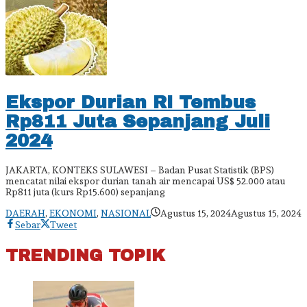
Ekspor Durian RI Tembus
Rp811 Juta Sepanjang Juli
2024
JAKARTA, KONTEKS SULAWESI – Badan Pusat Statistik (BPS)
mencatat nilai ekspor durian tanah air mencapai US$ 52.000 atau
Rp811 juta (kurs Rp15.600) sepanjang
o
DAERAH
,
EKONOMI
,
NASIONAL
Agustus 15, 2024
Agustus 15, 2024
a
Sebar
Tweet
TRENDING TOPIK