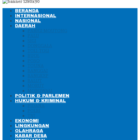
BERANDA
INTERNASIONAL
NASIONAL
DAERAH
PARIGI MOUTONG
PALU
SIGI
DONGGALA
TOLI-TOLI
BUOL
POSO
TOUNA
BANGGAI
BANGKEP
BALUT
MORUT
MOROWALI
POLITIK & PARLEMEN
HUKUM & KRIMINAL
PIDANA
POLRI
TNI
EKONOMI
LINGKUNGAN
OLAHRAGA
KABAR DESA