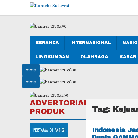
Lewati
ke
konten
BERANDA
INTERNASIONAL
NASI
LINGKUNGAN
OLAHRAGA
KABAR
tutup
tutup
ADVERTORIAL
Tag:
Kejua
PRODUK
Indonesia Ja
Dunia GAMMA