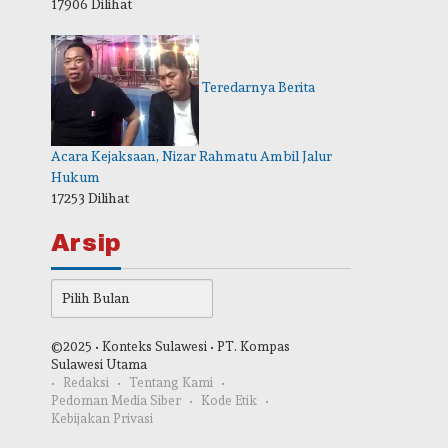
17906 Dilihat
Teredarnya Berita
Acara Kejaksaan, Nizar Rahmatu Ambil Jalur
Hukum
17253 Dilihat
Arsip
Arsip
©2025 • Konteks Sulawesi • PT. Kompas
Sulawesi Utama
Redaksi
Tentang Kami
Pedoman Media Siber
Kode Etik
Kebijakan Privasi