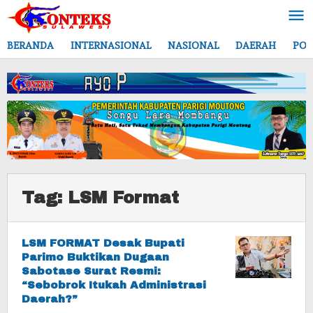
Lewati
ke
konten
BERANDA
INTERNASIONAL
NASIONAL
DAERAH
POL
Tag:
LSM Format
LSM FORMAT Desak Bupati
Parimo Buktikan Dugaan
Sabotase Surat Resmi:
“Sebobrok Itukah Administrasi
Daerah?”