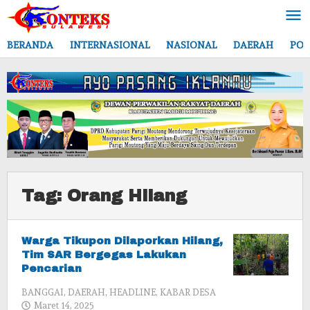
Lewati
ke
konten
BERANDA
INTERNASIONAL
NASIONAL
DAERAH
POL
Tag:
Orang Hilang
Warga Tikupon Dilaporkan Hilang,
Tim SAR Bergegas Lakukan
Pencarian
BANGGAI
,
DAERAH
,
HEADLINE
,
KABAR DESA
oleh
Maret 14, 2025