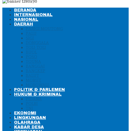
BERANDA
INTERNASIONAL
NASIONAL
DAERAH
PARIGI MOUTONG
PALU
SIGI
DONGGALA
TOLI-TOLI
BUOL
POSO
TOUNA
BANGGAI
BANGKEP
BALUT
MORUT
MOROWALI
POLITIK & PARLEMEN
HUKUM & KRIMINAL
PIDANA
POLRI
TNI
EKONOMI
LINGKUNGAN
OLAHRAGA
KABAR DESA