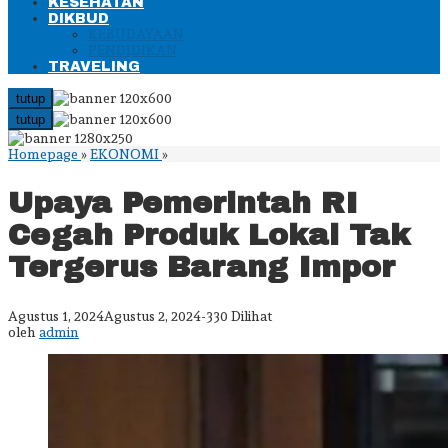
KESEHATAN
DIKBUD
KEBUDAYAAN
PENDIDIKAN
TRAVELING
tutup
tutup
Upaya
Homepage
»
EKONOMI
»
Pemerintah
RI
Upaya Pemerintah RI
Cegah
Produk
Cegah Produk Lokal Tak
Lokal
Tak
Tergerus Barang Impor
Tergerus
Barang
Impor
oleh
Agustus 1, 2024
Agustus 2, 2024
-
330 Dilihat
admin
oleh
admin