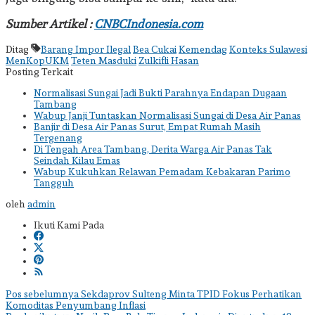
Sumber Artikel :
CNBCIndonesia.com
Ditag
Barang Impor Ilegal
Bea Cukai
Kemendag
Konteks Sulawesi
MenKopUKM
Teten Masduki
Zulkifli Hasan
Posting Terkait
Normalisasi Sungai Jadi Bukti Parahnya Endapan Dugaan
Tambang
Wabup Janji Tuntaskan Normalisasi Sungai di Desa Air Panas
Banjir di Desa Air Panas Surut, Empat Rumah Masih
Tergenang
Di Tengah Area Tambang, Derita Warga Air Panas Tak
Seindah Kilau Emas
Wabup Kukuhkan Relawan Pemadam Kebakaran Parimo
Tangguh
oleh
admin
Ikuti Kami Pada
Navigasi
Pos sebelumnya
Sekdaprov Sulteng Minta TPID Fokus Perhatikan
Komoditas Penyumbang Inflasi