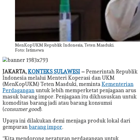
MenKopUKM Republik Indonesia, Teten Masduki.
Foto: Istimewa
JAKARTA,
KONTEKS SULAWESI
–
Pemerintah Republik
Indonesia melalui Menteri Koperasi dan UKM
(MenKopUKM) Teten Masduki, meminta
Kementerian
Perdagangan
untuk lebih memperketat penjagaan arus
masuk barang impor. Penjagaan itu dikhususkan untuk
komoditas barang jadi atau barang konsumsi
(
consumer good
).
Upaya ini dilakukan demi menjaga produk lokal dari
gempuran
barang impor
.
“Kita mendorong peraturan perdagangan untuk