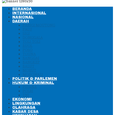
BERANDA
INTERNASIONAL
NASIONAL
DAERAH
PARIGI MOUTONG
PALU
SIGI
DONGGALA
TOLI-TOLI
BUOL
POSO
TOUNA
BANGGAI
BANGKEP
BALUT
MORUT
MOROWALI
POLITIK & PARLEMEN
HUKUM & KRIMINAL
PIDANA
POLRI
TNI
EKONOMI
LINGKUNGAN
OLAHRAGA
KABAR DESA