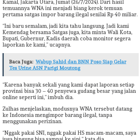
Kamal, Jakarta Utara, Jumat (26/7/2024). Dari hasil
temuannya WNA ini menjadi biang kerok temuan
pertama satgas impor barang ilegal senilai Rp 40 miliar.
“Ini baru semalam, jadi kita tahu langsung. Jadi kami
Kemendag bersama Satgas juga, kita minta Wali Kota,
Bupati, Gubernur, Kadis daerah coba monitor segera
laporkan ke kami,” ucapnya.
Baca Juga:
Wabup Sahid dan BNN Poso Siap Gelar
Tes Urine ASN Parigi Moutong
“Karena banyak sekali yang kami dapat laporan setiap
provinsi bisa 30 – 40 penyewa gudang besar yang jalan
online seperti ini,” imbuh dia.
Zulhas menjelaskan, modusnya WNA tersebut datang
ke Indonesia mengimpor barang ilegal, tanpa
menggunakan perizinan.
“Nggak pakai SNI, nggak pakai HS macam-macam, saya
juga bingung bisa sampai ke sini,” kata dia.