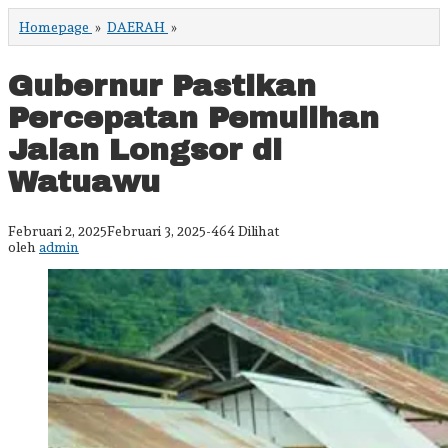
Gubernur
Homepage
»
DAERAH
»
Pastikan
Percepatan
Pemulihan
Gubernur Pastikan
Jalan
Longsor
Percepatan Pemulihan
di
Watuawu
Jalan Longsor di
Watuawu
oleh
Februari 2, 2025
Februari 3, 2025
-
464 Dilihat
admin
oleh
admin