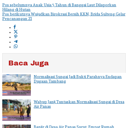
Navigasi
Pos sebelumnya
Anak Usia 5 Tahun di Banggai Laut Dilaporkan
Hilang di Hutan
pos
Pos berikutnya
Wujudkan Birokrasi Bersih KKN, Brida Sulteng Gelar
Pencanangan ZI
Baca Juga
Normalisasi Sungai Jadi Bukti Parahnya Endapan
Dugaan Tambang
Wabup Janji Tuntaskan Normalisasi Sungai di Desa
Air Panas
Banjir di Desa Air Panas Surut, Empat Rumah