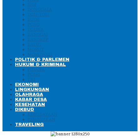
SIGI
DONGGALA
TOLI-TOLI
BUOL
POSO
TOUNA
BANGGAI
BANGKEP
BALUT
MORUT
MOROWALI
POLITIK & PARLEMEN
HUKUM & KRIMINAL
PIDANA
POLRI
TNI
EKONOMI
LINGKUNGAN
OLAHRAGA
KABAR DESA
KESEHATAN
DIKBUD
KEBUDAYAAN
PENDIDIKAN
TRAVELING