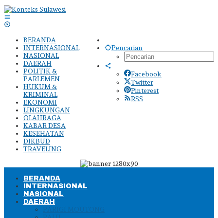
Lewati
ke
konten
BERANDA
INTERNASIONAL
Pencarian
NASIONAL
DAERAH
POLITIK &
Facebook
PARLEMEN
Twitter
HUKUM &
Pinterest
KRIMINAL
RSS
EKONOMI
LINGKUNGAN
OLAHRAGA
KABAR DESA
KESEHATAN
DIKBUD
TRAVELING
BERANDA
INTERNASIONAL
NASIONAL
DAERAH
PARIGI MOUTONG
PALU