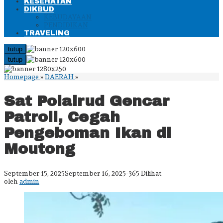
KESEHATAN
DIKBUD
KEBUDAYAAN
PENDIDIKAN
TRAVELING
tutup
tutup
Sat
Homepage
»
DAERAH
»
Polairud
Gencar
Sat Polairud Gencar
Patroli,
Cegah
Patroli, Cegah
Pengeboman
Ikan
Pengeboman Ikan di
di
Moutong
Moutong
oleh
September 15, 2025
September 16, 2025
-
365 Dilihat
admin
oleh
admin