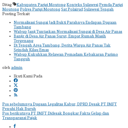
Ditag
Kabupaten Parigi Moutong
Konteks Sulawesi
Pemda Parigi
Moutong
Polres Parigi Moutong
Sat Polairud
Sulawesi Tengah
Posting Terkait
Normalisasi Sungai Jadi Bukti Parahnya Endapan Dugaan
Tambang
Wabup Janji Tuntaskan Normalisasi Sungai di Desa Air Panas
Banjir di Desa Air Panas Surut, Empat Rumah Masih
Tergenang
Di Tengah Area Tambang, Derita Warga Air Panas Tak
Seindah Kilau Emas
Wabup Kukuhkan Relawan Pemadam Kebakaran Parimo
Tangguh
oleh
admin
Ikuti Kami Pada
Navigasi
Pos sebelumnya
Dugaan Legalitas Kabur, DPRD Desak PT IMFT
Penuhi Hak Buruh
pos
Pos berikutnya
PT IMFT Didesak Bongkar Fakta Gelap dan
Transparansi Pajak