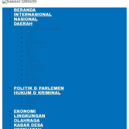
BERANDA
INTERNASIONAL
NASIONAL
DAERAH
PARIGI MOUTONG
PALU
SIGI
DONGGALA
TOLI-TOLI
BUOL
POSO
TOUNA
BANGGAI
BANGKEP
BALUT
MORUT
MOROWALI
POLITIK & PARLEMEN
HUKUM & KRIMINAL
PIDANA
POLRI
TNI
EKONOMI
LINGKUNGAN
OLAHRAGA
KABAR DESA