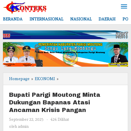
Lewati
ke
konten
BERANDA
INTERNASIONAL
NASIONAL
DAERAH
POL
Bupati
Homepage
»
EKONOMI
»
Parigi
Moutong
Bupati Parigi Moutong Minta
Minta
Dukungan Bapanas Atasi
Dukungan
Ancaman Krisis Pangan
Bapanas
Atasi
oleh
September 22, 2025
-
424 Dilihat
Ancaman
admin
oleh
admin
Krisis