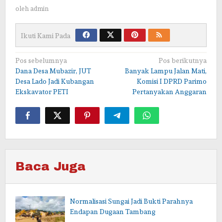
oleh
admin
Ikuti Kami Pada
Navigasi
Pos sebelumnya
Pos berikutnya
Dana Desa Mubazir, JUT
Banyak Lampu Jalan Mati,
pos
Desa Lado Jadi Kubangan
Komisi I DPRD Parimo
Ekskavator PETI
Pertanyakan Anggaran
Baca Juga
Normalisasi Sungai Jadi Bukti Parahnya
Endapan Dugaan Tambang