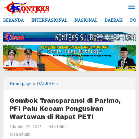
Lewati
ke
konten
BERANDA
INTERNASIONAL
NASIONAL
DAERAH
POL
Gembok
Homepage
»
DAERAH
»
Transparansi
di
Gembok Transparansi di Parimo,
Parimo,
PFI Palu Kecam Pengusiran
PFI
Wartawan di Rapat PETI
Palu
Kecam
oleh
Oktober 20, 2025
-
448 Dilihat
Pengusiran
admin
oleh
admin
Wartawan