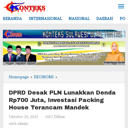
Lewati
ke
konten
BERANDA
INTERNASIONAL
NASIONAL
DAERAH
POL
DPRD
Homepage
»
EKONOMI
»
Desak
PLN
DPRD Desak PLN Lunakkan Denda
Lunakkan
Rp700 Juta, Investasi Packing
Denda
House Terancam Mandek
Rp700
Juta,
oleh
Oktober 29, 2025
-
1447 Dilihat
Investasi
admin
oleh
admin
Packing