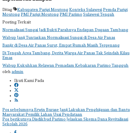
Ditag
Kabupaten Parigi Moutong
Konteks Sulawesi
Pemda Parigi
Moutong
PMI Parigi Moutong
PMI Parimo
Sulawesi Tengah
Posting Terkait
Normalisasi Sungai Jadi Bukti Parahnya Endapan Dugaan Tambang
Wabup Janji Tuntaskan Normalisasi Sungai di Desa Air Panas
Banjir di Desa Air Panas Surut, Empat Rumah Masih Tergenang
Di Tengah Area Tambang, Derita Warga Air Panas Tak Seindah Kilau
Emas
Wabup Kukuhkan Relawan Pemadam Kebakaran Parimo Tangguh
oleh
admin
Ikuti Kami Pada
Navigasi
Pos sebelumnya
Erwin Burase Janji Lakukan Penghijauan dan Bantu
Masyarakat Pemilik Lahan Usai Pendataan
pos
Pos berikutnya
Disdikbud Parimo Jelaskan Skema Dana Revitalisasi
Sekolah 2026