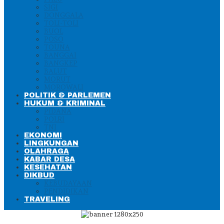
SIGI
DONGGALA
TOLI-TOLI
BUOL
POSO
TOUNA
BANGGAI
BANGKEP
BALUT
MORUT
MOROWALI
POLITIK & PARLEMEN
HUKUM & KRIMINAL
PIDANA
POLRI
TNI
EKONOMI
LINGKUNGAN
OLAHRAGA
KABAR DESA
KESEHATAN
DIKBUD
KEBUDAYAAN
PENDIDIKAN
TRAVELING