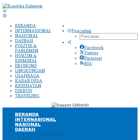
Lewati
ke
konten
BERANDA
INTERNASIONAL
Pencarian
NASIONAL
DAERAH
POLITIK &
Facebook
PARLEMEN
Twitter
HUKUM &
Pinterest
KRIMINAL
RSS
EKONOMI
LINGKUNGAN
OLAHRAGA
KABAR DESA
KESEHATAN
DIKBUD
TRAVELING
BERANDA
INTERNASIONAL
NASIONAL
DAERAH
PARIGI MOUTONG
PALU