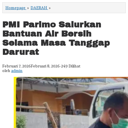
PMI
Homepage
»
DAERAH
»
Parimo
Salurkan
Bantuan
PMI Parimo Salurkan
Air
Bersih
Bantuan Air Bersih
Selama
Masa
Selama Masa Tanggap
Tanggap
Darurat
Darurat
oleh
Februari 7, 2026
Februari 8, 2026
-
249 Dilihat
admin
oleh
admin