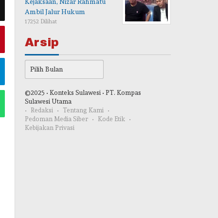
Kejaksaan, Nizar Rahmatu
Ambil Jalur Hukum
17252 Dilihat
Arsip
Arsip
©2025 • Konteks Sulawesi • PT. Kompas
Sulawesi Utama
Redaksi
Tentang Kami
Pedoman Media Siber
Kode Etik
Kebijakan Privasi