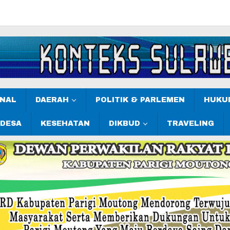
ONAL
DAERAH
POLITIK & PARLEMEN
HUKUM
 DESA
KESEHATAN
DIKBUD
TRAVELING