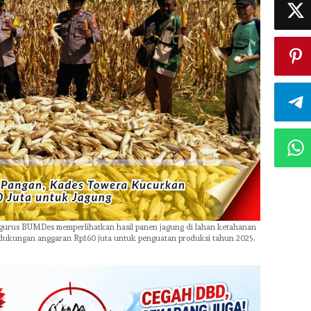
gurus BUMDes memperlihatkan hasil panen jagung di lahan ketahanan
n dukungan anggaran Rp160 juta untuk penguatan produksi tahun 2025.