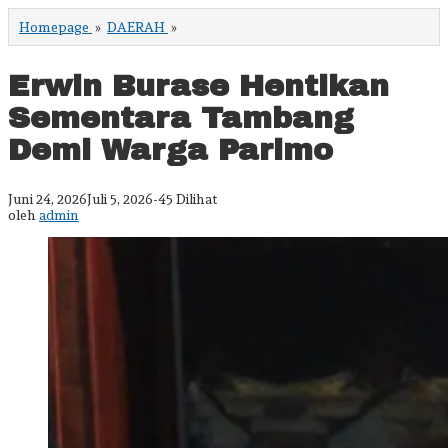
Erwin
Homepage
»
DAERAH
»
Burase
Hentikan
Sementara
Erwin Burase Hentikan
Tambang
Demi
Sementara Tambang
Warga
Parimo
Demi Warga Parimo
oleh
Juni 24, 2026
Juli 5, 2026
-
45 Dilihat
admin
oleh
admin