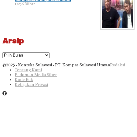
17256 Dilihat
Arsip
Arsip
©2025 • Konteks Sulawesi • PT. Kompas Sulawesi Utama
Redaksi
Tentang Kami
Pedoman Media Siber
Kode Etik
Kebijakan Privasi