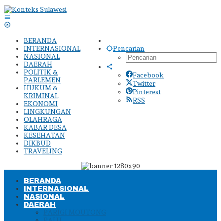
Lewati
ke
konten
BERANDA
INTERNASIONAL
Pencarian
NASIONAL
DAERAH
POLITIK &
Facebook
PARLEMEN
Twitter
HUKUM &
Pinterest
KRIMINAL
RSS
EKONOMI
LINGKUNGAN
OLAHRAGA
KABAR DESA
KESEHATAN
DIKBUD
TRAVELING
BERANDA
INTERNASIONAL
NASIONAL
DAERAH
PARIGI MOUTONG
PALU