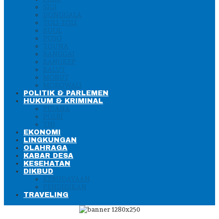
SIGI
DONGGALA
TOLI-TOLI
BUOL
POSO
TOUNA
BANGGAI
BANGKEP
BALUT
MORUT
MOROWALI
POLITIK & PARLEMEN
HUKUM & KRIMINAL
PIDANA
POLRI
TNI
EKONOMI
LINGKUNGAN
OLAHRAGA
KABAR DESA
KESEHATAN
DIKBUD
KEBUDAYAAN
PENDIDIKAN
TRAVELING