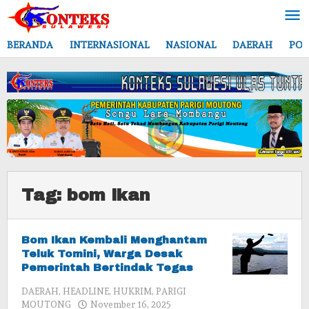
Lewati
ke
konten
BERANDA
INTERNASIONAL
NASIONAL
DAERAH
POL
Tag:
bom ikan
Bom Ikan Kembali Menghantam
Teluk Tomini, Warga Desak
Pemerintah Bertindak Tegas
DAERAH
,
HEADLINE
,
HUKRIM
,
PARIGI
oleh
MOUTONG
November 16, 2025