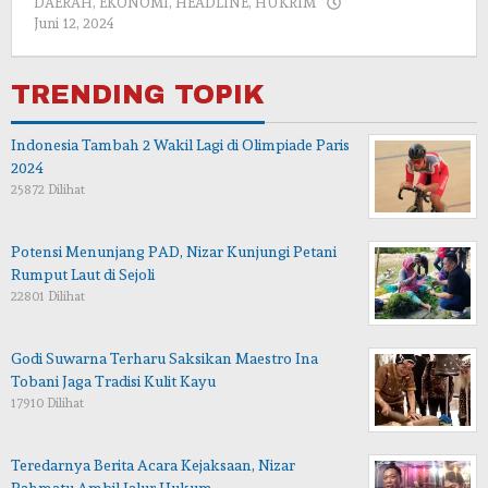
DAERAH
,
EKONOMI
,
HEADLINE
,
HUKRIM
oleh
Juni 12, 2024
admin
TRENDING TOPIK
Indonesia Tambah 2 Wakil Lagi di Olimpiade Paris
2024
25872 Dilihat
Potensi Menunjang PAD, Nizar Kunjungi Petani
Rumput Laut di Sejoli
22801 Dilihat
Godi Suwarna Terharu Saksikan Maestro Ina
Tobani Jaga Tradisi Kulit Kayu
17910 Dilihat
Teredarnya Berita Acara Kejaksaan, Nizar
Rahmatu Ambil Jalur Hukum