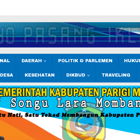
ONAL
DAERAH
POLITIK & PARLEMEN
HUKUM
 DESA
KESEHATAN
DIKBUD
TRAVELING