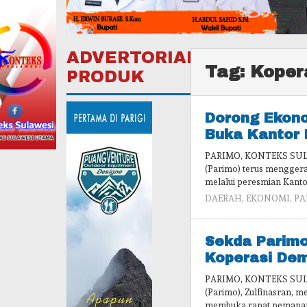
ADVERTORIAL
Tag:
Koper
PRODUK
Dorong Ekon
Buka Kantor 
PARIMO, KONTEKS SULA
(Parimo) terus menggera
melalui peresmian Kanto
DAERAH
,
EKONOMI
,
PA
Sekda Parim
Koperasi Dem
PARIMO, KONTEKS SULAW
(Parimo), Zulfinasran, m
membuka rapat pemapa