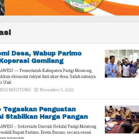
asi
omi Desa, Wabup Parimo
Koperasi Gemilang
WESI — Pemerintah Kabupaten Parigi Moutong
kkan ekonomi rakyat dari akar desa. Salah satunya
r Unit
oleh
RIGI MOUTONG
November 5, 2025
admin
o Tegaskan Penguatan
i Stabilkan Harga Pangan
ESI – Sekretaris Daerah (Sekda) Parigi Moutong
ewakili Bupati Parimo, Erwin Burase, secara resmi
ran program