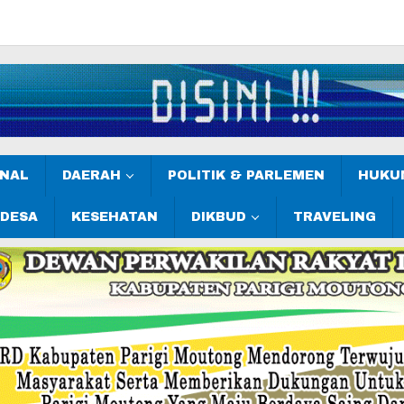
ONAL
DAERAH
POLITIK & PARLEMEN
HUKUM
 DESA
KESEHATAN
DIKBUD
TRAVELING