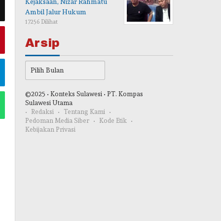
Kejaksaan, Nizar Rahmatu
Ambil Jalur Hukum
17256 Dilihat
Arsip
Arsip
©2025 • Konteks Sulawesi • PT. Kompas
Sulawesi Utama
Redaksi
Tentang Kami
Pedoman Media Siber
Kode Etik
Kebijakan Privasi