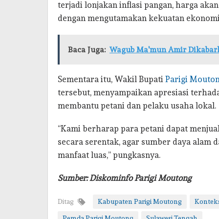
terjadi lonjakan inflasi pangan, harga aka
dengan mengutamakan kekuatan ekonomi 
Baca Juga:
Wagub Ma'mun Amir Dikabarka
Sementara itu, Wakil Bupati
Parigi Mouto
tersebut, menyampaikan apresiasi terhada
membantu petani dan pelaku usaha lokal.
“Kami berharap para petani dapat menjual
secara serentak, agar sumber daya alam 
manfaat luas,” pungkasnya.
Sumber: Diskominfo Parigi Moutong
Ditag
Kabupaten Parigi Moutong
Konteks
Pemda Parigi Moutong
Sulawesi Tengah