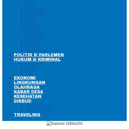
SIGI
DONGGALA
TOLI-TOLI
BUOL
POSO
TOUNA
BANGGAI
BANGKEP
BALUT
MORUT
MOROWALI
POLITIK & PARLEMEN
HUKUM & KRIMINAL
PIDANA
POLRI
TNI
EKONOMI
LINGKUNGAN
OLAHRAGA
KABAR DESA
KESEHATAN
DIKBUD
KEBUDAYAAN
PENDIDIKAN
TRAVELING