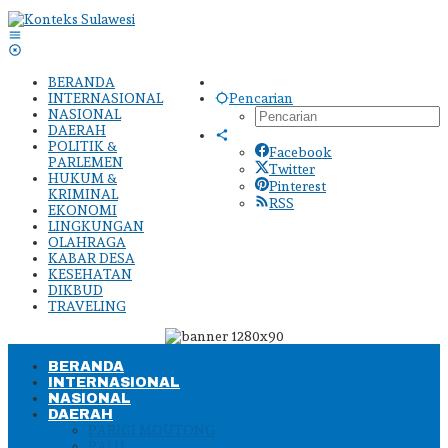
Lewati
ke
konten
BERANDA
INTERNASIONAL
Pencarian
NASIONAL
DAERAH
POLITIK &
Facebook
PARLEMEN
Twitter
HUKUM &
Pinterest
KRIMINAL
RSS
EKONOMI
LINGKUNGAN
OLAHRAGA
KABAR DESA
KESEHATAN
DIKBUD
TRAVELING
BERANDA
INTERNASIONAL
NASIONAL
DAERAH
PARIGI MOUTONG
PALU