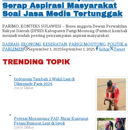
Serap Aspirasi Masyarakat
Soal Jasa Medis Tertunggak
PARIMO, KONTEKS SULAWESI – Reses anggota Dewan Perwakilan
Rakyat Daerah (DPRD) Kabupaten Parigi Moutong (Parimo) kembali
menjadi wadah penting penyampaian aspirasi masyarakat.
DAERAH
,
EKONOMI
,
KESEHATAN
,
PARIGI MOUTONG
,
POLITIK &
oleh
PARLEMEN
September 1, 2025
September 1, 2025
Sebar
Tweet
admin
TRENDING TOPIK
Indonesia Tambah 2 Wakil Lagi di
Olimpiade Paris 2024
25872 Dilihat
Potensi Menunjang PAD, Nizar Kunjungi
Petani Rumput Laut di Sejoli
22803 Dilihat