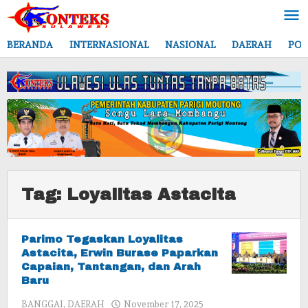
Lewati
ke
konten
BERANDA
INTERNASIONAL
NASIONAL
DAERAH
POL
Tag:
Loyalitas Astacita
Parimo Tegaskan Loyalitas
Astacita, Erwin Burase Paparkan
Capaian, Tantangan, dan Arah
Baru
oleh
BANGGAI
,
DAERAH
November 17, 2025