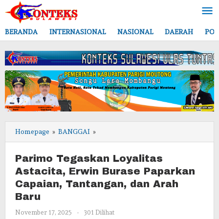
Lewati
ke
konten
BERANDA
INTERNASIONAL
NASIONAL
DAERAH
POL
Parimo
Homepage
»
BANGGAI
»
Tegaskan
Loyalitas
Parimo Tegaskan Loyalitas
Astacita,
Astacita, Erwin Burase Paparkan
Erwin
Capaian, Tantangan, dan Arah
Burase
Paparkan
Baru
Capaian,
oleh
November 17, 2025
-
301 Dilihat
Tantangan,