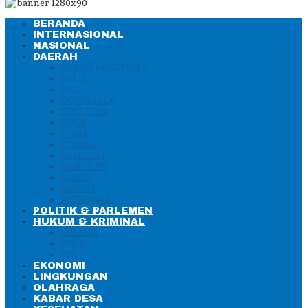
BERANDA
INTERNASIONAL
NASIONAL
DAERAH
PARIGI MOUTONG
PALU
SIGI
DONGGALA
TOLI-TOLI
BUOL
POSO
TOUNA
BANGGAI
BANGKEP
BALUT
MORUT
MOROWALI
POLITIK & PARLEMEN
HUKUM & KRIMINAL
PIDANA
POLRI
TNI
EKONOMI
LINGKUNGAN
OLAHRAGA
KABAR DESA