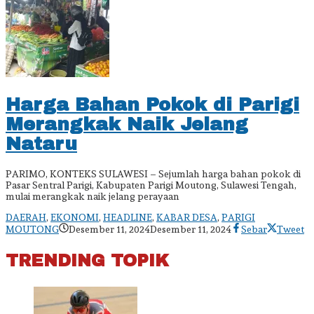
Harga Bahan Pokok di Parigi
Merangkak Naik Jelang
Nataru
PARIMO, KONTEKS SULAWESI – Sejumlah harga bahan pokok di
Pasar Sentral Parigi, Kabupaten Parigi Moutong, Sulawesi Tengah,
mulai merangkak naik jelang perayaan
DAERAH
,
EKONOMI
,
HEADLINE
,
KABAR DESA
,
PARIGI
oleh
MOUTONG
Desember 11, 2024
Desember 11, 2024
Sebar
Tweet
admin
TRENDING TOPIK