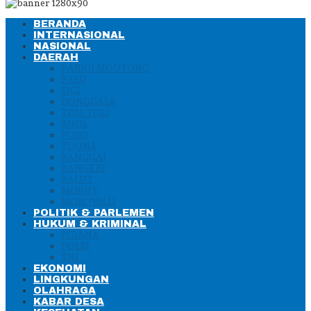
BERANDA
INTERNASIONAL
NASIONAL
DAERAH
PARIGI MOUTONG
PALU
SIGI
DONGGALA
TOLI-TOLI
BUOL
POSO
TOUNA
BANGGAI
BANGKEP
BALUT
MORUT
MOROWALI
POLITIK & PARLEMEN
HUKUM & KRIMINAL
PIDANA
POLRI
TNI
EKONOMI
LINGKUNGAN
OLAHRAGA
KABAR DESA