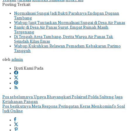
Posting Terkait
Normalisasi Sungai Jadi Bukti Parahnya Endapan Dugaan
Tambang
Wabup Janji Tuntaskan Normalisasi Sungai di Desa Air Panas
Banjir di Desa Air Panas Surut, Empat Rumah Masih
Tergenang
Di Tengah Area Tambang, Derita Warga Air Panas Tak
Seindah Kilau Emas
Wabup Kukuhkan Relawan Pemadam Kebakaran Parimo
Tangguh
oleh
admin
Ikuti Kami Pada
Navigasi
Pos sebelumnya
Upaya Bhayangkari Polairud Polda Sulteng Jaga
Ketahanan Pangan
pos
Pos berikutnya
Meta Respons Peringatan Keras Menkominfo Soal
Judi Online