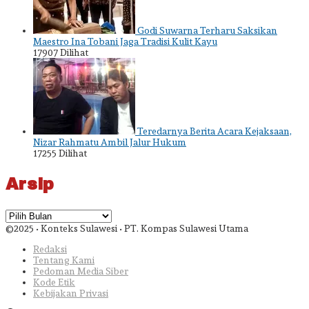
Godi Suwarna Terharu Saksikan
Maestro Ina Tobani Jaga Tradisi Kulit Kayu
17907 Dilihat
Teredarnya Berita Acara Kejaksaan,
Nizar Rahmatu Ambil Jalur Hukum
17255 Dilihat
Arsip
Arsip
©2025 • Konteks Sulawesi • PT. Kompas Sulawesi Utama
Redaksi
Tentang Kami
Pedoman Media Siber
Kode Etik
Kebijakan Privasi