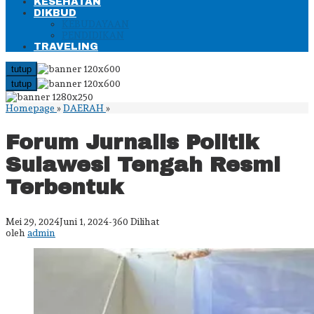
KESEHATAN
DIKBUD
KEBUDAYAAN
PENDIDIKAN
TRAVELING
tutup
tutup
Forum
Homepage
»
DAERAH
»
Jurnalis
Politik
Forum Jurnalis Politik
Sulawesi
Tengah
Sulawesi Tengah Resmi
Resmi
Terbentuk
Terbentuk
oleh
Mei 29, 2024
Juni 1, 2024
-
360 Dilihat
admin
oleh
admin