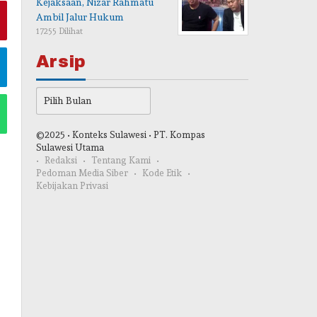
Kejaksaan, Nizar Rahmatu
Ambil Jalur Hukum
17255 Dilihat
Arsip
Arsip
©2025 • Konteks Sulawesi • PT. Kompas
Sulawesi Utama
Redaksi
Tentang Kami
Pedoman Media Siber
Kode Etik
Kebijakan Privasi