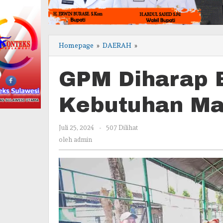
GPM
Homepage
»
DAERAH
»
Diharap
Bantu
GPM Diharap 
Penuhi
Kebutuhan
Masyarakat
Kebutuhan Ma
oleh
Juli 25, 2024
-
507 Dilihat
admin
oleh
admin