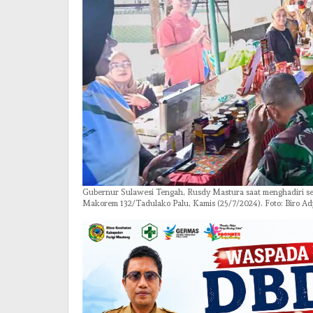
Gubernur Sulawesi Tengah, Rusdy Mastura saat menghadiri 
Makorem 132/Tadulako Palu, Kamis (25/7/2024). Foto: Biro Ad