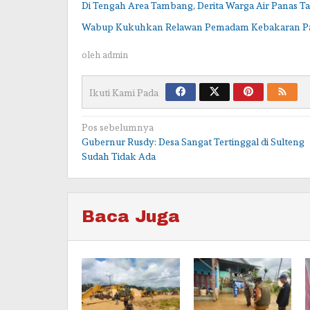
Di Tengah Area Tambang, Derita Warga Air Panas T
Wabup Kukuhkan Relawan Pemadam Kebakaran P
oleh
admin
Ikuti Kami Pada
Navigasi
Pos sebelumnya
Gubernur Rusdy: Desa Sangat Tertinggal di Sulteng
pos
Sudah Tidak Ada
Baca Juga