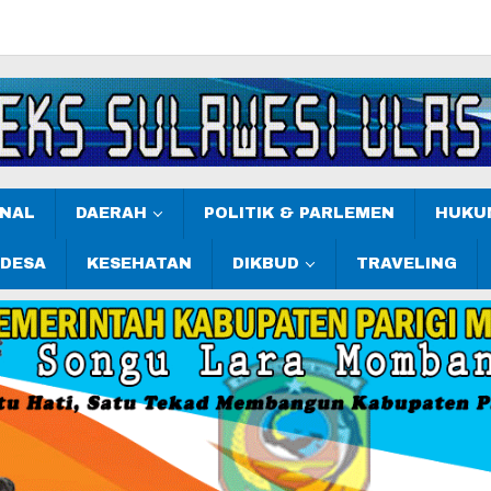
ONAL
DAERAH
POLITIK & PARLEMEN
HUKUM
 DESA
KESEHATAN
DIKBUD
TRAVELING