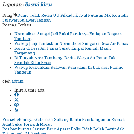
Laporan :
Basrul Idrus
Ditag
Demo Tolak Revisi UU Pilkada
Kawal Putusan MK
Konteks
Sulawesi
Sulawesi Tengah
Posting Terkait
Normalisasi Sungai Jadi Bukti Parahnya Endapan Dugaan
Tambang
Wabup Janji Tuntaskan Normalisasi Sungai di Desa Air Panas
Banjir di Desa Air Panas Surut, Empat Rumah Masih
Tergenang
Di Tengah Area Tambang, Derita Warga Air Panas Tak
Seindah Kilau Emas
Wabup Kukuhkan Relawan Pemadam Kebakaran Parimo
Tangguh
oleh
admin
Ikuti Kami Pada
Navigasi
Pos sebelumnya
Gubernur Sulteng Bantu Pembangunan Rumah
Adat Suku Toraja di Morut
pos
Pos berikutnya
Seruan Pers: Aparat Polisi Tidak Boleh Bertindak
Kejam pada Mahasiswa