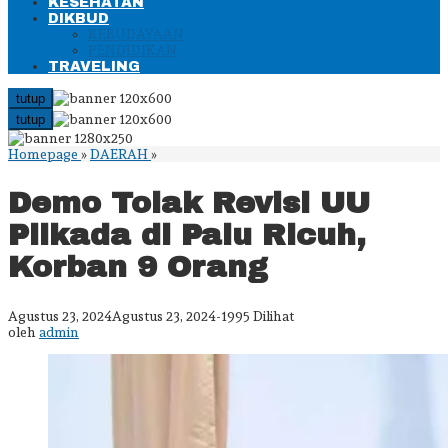
KESEHATAN
DIKBUD
KEBUDAYAAN
PENDIDIKAN
TRAVELING
tutup
tutup
Demo
Homepage
»
DAERAH
»
Tolak
Revisi
Demo Tolak Revisi UU
UU
Pilkada
Pilkada di Palu Ricuh,
di
Palu
Korban 9 Orang
Ricuh,
Korban
9
Orang
oleh
Agustus 23, 2024
Agustus 23, 2024
-
1995 Dilihat
admin
oleh
admin