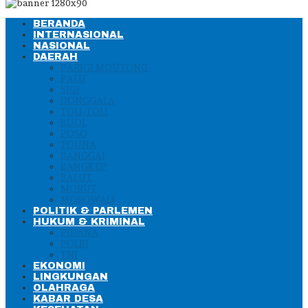
BERANDA
INTERNASIONAL
NASIONAL
DAERAH
PARIGI MOUTONG
PALU
SIGI
DONGGALA
TOLI-TOLI
BUOL
POSO
TOUNA
BANGGAI
BANGKEP
BALUT
MORUT
MOROWALI
POLITIK & PARLEMEN
HUKUM & KRIMINAL
PIDANA
POLRI
TNI
EKONOMI
LINGKUNGAN
OLAHRAGA
KABAR DESA