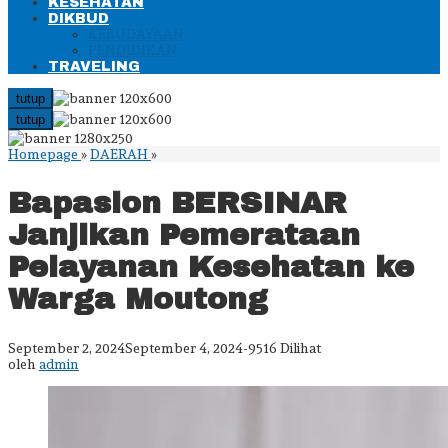
KESEHATAN
DIKBUD
KEBUDAYAAN
PENDIDIKAN
TRAVELING
tutup
tutup
Bapaslon
Homepage
»
DAERAH
»
BERSINAR
Janjikan
Bapaslon BERSINAR
Pemerataan
Pelayanan
Janjikan Pemerataan
Kesehatan
ke
Pelayanan Kesehatan ke
Warga
Moutong
Warga Moutong
oleh
September 2, 2024
September 4, 2024
-
9516 Dilihat
admin
oleh
admin