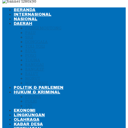
BERANDA
INTERNASIONAL
NASIONAL
DAERAH
PARIGI MOUTONG
PALU
SIGI
DONGGALA
TOLI-TOLI
BUOL
POSO
TOUNA
BANGGAI
BANGKEP
BALUT
MORUT
MOROWALI
POLITIK & PARLEMEN
HUKUM & KRIMINAL
PIDANA
POLRI
TNI
EKONOMI
LINGKUNGAN
OLAHRAGA
KABAR DESA