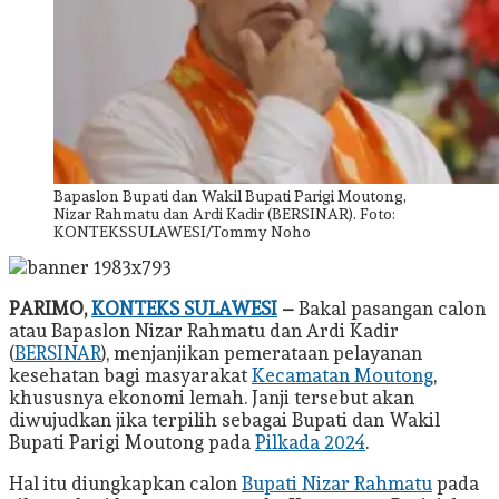
Bapaslon Bupati dan Wakil Bupati Parigi Moutong,
Nizar Rahmatu dan Ardi Kadir (BERSINAR). Foto:
KONTEKSSULAWESI/Tommy Noho
PARIMO,
KONTEKS SULAWESI
–
Bakal pasangan calon
atau Bapaslon Nizar Rahmatu dan Ardi Kadir
(
BERSINAR
), menjanjikan pemerataan pelayanan
kesehatan bagi masyarakat
Kecamatan Moutong
,
khususnya ekonomi lemah. Janji tersebut akan
diwujudkan jika terpilih sebagai Bupati dan Wakil
Bupati Parigi Moutong pada
Pilkada 2024
.
Hal itu diungkapkan calon
Bupati Nizar Rahmatu
pada