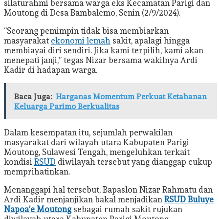
silaturahmi bersama warga eks Kecamatan Parigi dan
Moutong di Desa Bambalemo, Senin (2/9/2024).
“Seorang pemimpin tidak bisa membiarkan
masyarakat
ekonomi lemah
sakit, apalagi hingga
membiayai diri sendiri. Jika kami terpilih, kami akan
menepati janji,” tegas Nizar bersama wakilnya Ardi
Kadir di hadapan warga.
Baca Juga:
Harganas Momentum Perkuat Ketahanan
Keluarga Parimo Berkualitas
Dalam kesempatan itu, sejumlah perwakilan
masyarakat dari wilayah utara Kabupaten Parigi
Moutong, Sulawesi Tengah, mengeluhkan terkait
kondisi
RSUD
diwilayah tersebut yang dianggap cukup
memprihatinkan.
Menanggapi hal tersebut, Bapaslon Nizar Rahmatu dan
Ardi Kadir menjanjikan bakal menjadikan
RSUD Buluye
Napoa’e Moutong
sebagai rumah sakit rujukan
diwilayah utara Kabupaten Parigi Moutong.