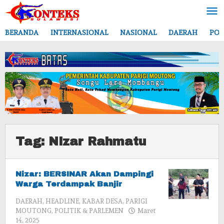
Lewati
ke
konten
BERANDA
INTERNASIONAL
NASIONAL
DAERAH
POL
Tag:
Nizar Rahmatu
Nizar: BERSINAR Akan Dampingi
Warga Terdampak Banjir
DAERAH
,
HEADLINE
,
KABAR DESA
,
PARIGI
MOUTONG
,
POLITIK & PARLEMEN
Maret
oleh
14, 2025