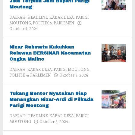
Jika Terpilih Jadi Bupati Parigi
Moutong
DAERAH
,
HEADLINE
,
KABAR DESA
,
PARIGI
MOUTONG
,
POLITIK & PARLEMEN
oleh
Oktober 4, 2024
admin
Nizar Rahmatu Kukuhkan
Relawan BERSINAR Kecamatan
Ongka Malino
DAERAH
,
KABAR DESA
,
PARIGI MOUTONG
,
oleh
POLITIK & PARLEMEN
Oktober 3, 2024
admin
Tukang Bentor Nyatakan Siap
Menangkan Nizar-Ardi di Pilkada
Parigi Moutong
DAERAH
,
HEADLINE
,
KABAR DESA
,
PARIGI
oleh
MOUTONG
Oktober 3, 2024
admin