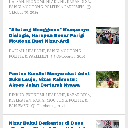
DAERAH
,
EKONOMI
,
HEADLINE
,
KABAR DESA
,
PARIGI MOUTONG
,
POLITIK & PARLEMEN
oleh
Oktober 30, 2024
admin
“Silutung Menggema” Kampanye
Dialogis, Harapan Besar Parigi
Moutong Buat Nizar-Ardi
DAERAH
,
HEADLINE
,
PARIGI MOUTONG
,
oleh
POLITIK & PARLEMEN
Oktober 27, 2024
admin
Pantau Kondisi Masyarakat Adat
Suku Lauje, Nizar Rahmatu :
Akses Jalan Bertaruh Nyawa
DIKBUD
,
EKONOMI
,
HEADLINE
,
KABAR DESA
,
KESEHATAN
,
PARIGI MOUTONG
,
POLITIK &
oleh
PARLEMEN
Oktober 13, 2024
admin
Nizar Bakal Berkantor di Desa