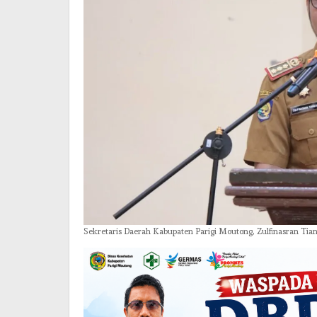
Sekretaris Daerah Kabupaten Parigi Moutong, Zulfinasran 