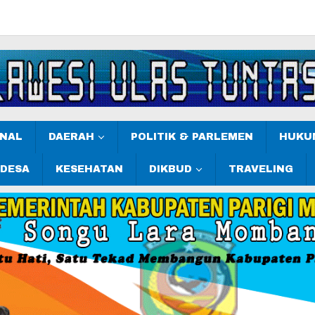
ONAL
DAERAH
POLITIK & PARLEMEN
HUKUM
 DESA
KESEHATAN
DIKBUD
TRAVELING