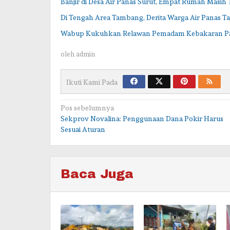
Banjir di Desa Air Panas Surut, Empat Rumah Masih
Di Tengah Area Tambang, Derita Warga Air Panas T
Wabup Kukuhkan Relawan Pemadam Kebakaran P
oleh
admin
Ikuti Kami Pada
Navigasi
Pos sebelumnya
Sekprov Novalina: Penggunaan Dana Pokir Harus
pos
Sesuai Aturan
Baca Juga