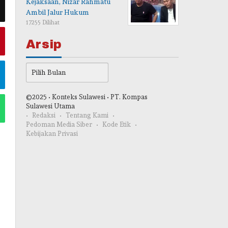
Kejaksaan, Nizar Rahmatu
Ambil Jalur Hukum
17255 Dilihat
Arsip
Arsip
©2025 • Konteks Sulawesi • PT. Kompas
Sulawesi Utama
Redaksi
Tentang Kami
Pedoman Media Siber
Kode Etik
Kebijakan Privasi