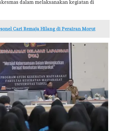
skesmas dalam melaksanakan kegiatan di
onel Cari Remaja Hilang di Perairan Morut