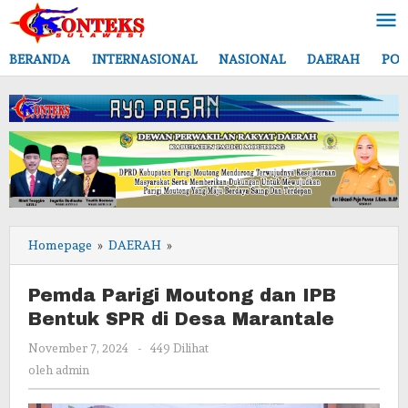
Lewati
ke
konten
BERANDA
INTERNASIONAL
NASIONAL
DAERAH
POL
Pemda
Homepage
»
DAERAH
»
Parigi
Moutong
Pemda Parigi Moutong dan IPB
dan
Bentuk SPR di Desa Marantale
IPB
Bentuk
oleh
November 7, 2024
-
449 Dilihat
SPR
admin
oleh
admin
di
Desa