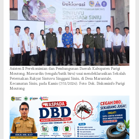
Marantale
Asisten ll Perekonimian dan Pembangunan Daerah Kabupaten Parigi
Moutong, Mawardin (tengah/batik biru) usai mendeklarasikan Sekolah
Peternakan Rakyat Sintuvu Singgani Siniu, di Desa Marantale,
Kecamatan Siniu, pada Kamis (7/11/2024). Foto: Dok. Diskominfo Parigi
Moutong