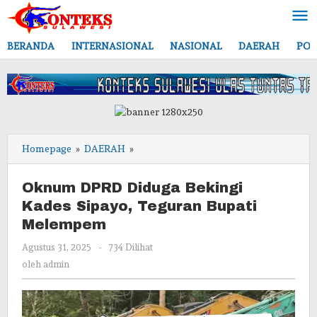
Lewati
ke
konten
BERANDA
INTERNASIONAL
NASIONAL
DAERAH
POL
Oknum
Homepage
»
DAERAH
»
DPRD
Diduga
Oknum DPRD Diduga Bekingi
Bekingi
Kades Sipayo, Teguran Bupati
Kades
Melempem
Sipayo,
Teguran
oleh
Agustus 31, 2025
-
734 Dilihat
Bupati
admin
oleh
admin
Melempem