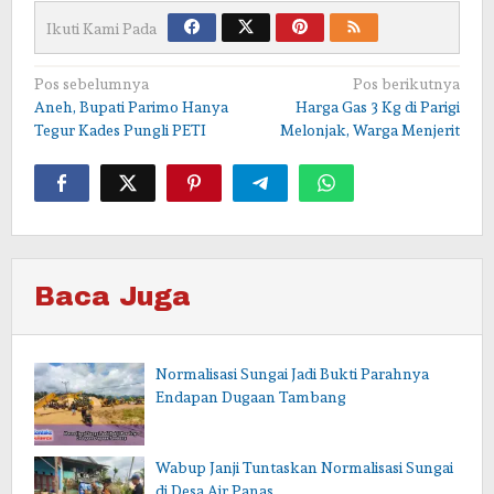
Ikuti Kami Pada
Navigasi
Pos sebelumnya
Pos berikutnya
Aneh, Bupati Parimo Hanya
Harga Gas 3 Kg di Parigi
pos
Tegur Kades Pungli PETI
Melonjak, Warga Menjerit
Baca Juga
Normalisasi Sungai Jadi Bukti Parahnya
Endapan Dugaan Tambang
Wabup Janji Tuntaskan Normalisasi Sungai
di Desa Air Panas