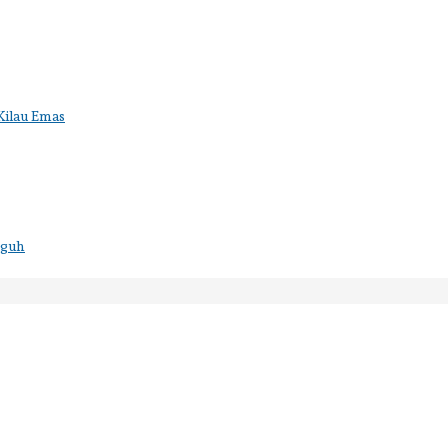
Kilau Emas
gguh