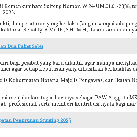
wil Kemenkumham Sulteng Nomor: W.24-UM.01.01-2338, te
–2025.
ukti, dan peraturan yang berlaku. Jangan sampai ada peng
khmat Renaldy, A.Md.IP., S.H., M.H., dalam sambutannya
kan Dua Paket Sabu
 diri bagi pejabat yang baru dilantik agar mampu mengha
 agar setiap keputusan yang dihasilkan berkualitas da
elis Kehormatan Notaris, Majelis Pengawas, dan Ikatan Not
resmi menjalankan tugas barunya sebagai PAW Anggota M
b, profesional, serta memberi kontribusi nyata bagi marw
patan Penurunan Stunting 2025