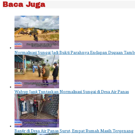
Baca Juga
Normalisasi Sungai Jadi Bukti Parahnya Endapan Dugaan Tam
Wabup Janji Tuntaskan Normalisasi Sungai di Desa Air Panas
Banjir di Desa Air Panas Surut, Empat Rumah Masih Tergenang