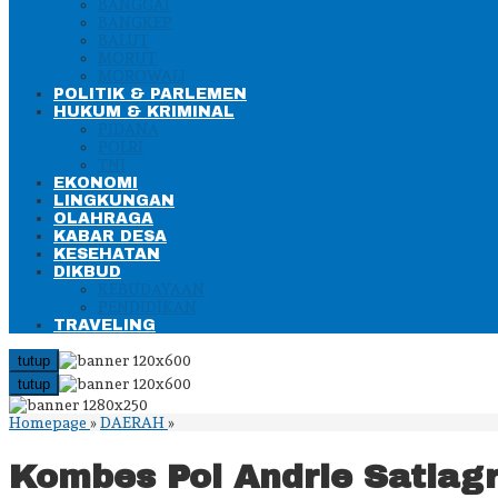
BANGGAI
BANGKEP
BALUT
MORUT
MOROWALI
POLITIK & PARLEMEN
HUKUM & KRIMINAL
PIDANA
POLRI
TNI
EKONOMI
LINGKUNGAN
OLAHRAGA
KABAR DESA
KESEHATAN
DIKBUD
KEBUDAYAAN
PENDIDIKAN
TRAVELING
tutup
tutup
Kombes
Homepage
»
DAERAH
»
Pol
Andrie
Kombes Pol Andrie Satiag
Satiagraha
Dilantik