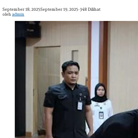
sebagai
PAW
oleh
September 18, 2025
September 19, 2025
-
348 Dilihat
MKNW
admin
oleh
admin
Sulteng