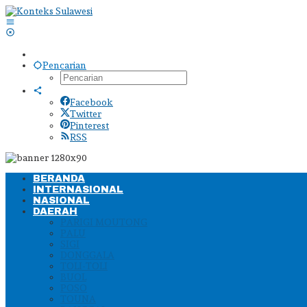
Lewati
ke
konten
Pencarian
Facebook
Twitter
Pinterest
RSS
BERANDA
INTERNASIONAL
NASIONAL
DAERAH
PARIGI MOUTONG
PALU
SIGI
DONGGALA
TOLI-TOLI
BUOL
POSO
TOUNA