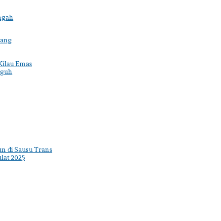
ngah
bang
Kilau Emas
gguh
n di Sausu Trans
lat 2025