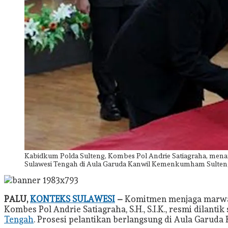
Kabidkum Polda Sulteng, Kombes Pol Andrie Satiagraha, menan
Sulawesi Tengah di Aula Garuda Kanwil Kemenkumham Sulteng, K
PALU,
KONTEKS SULAWESI
–
Komitmen menjaga marwah
Kombes Pol Andrie Satiagraha, S.H., S.I.K., resmi dila
Tengah
. Prosesi pelantikan berlangsung di Aula Garud