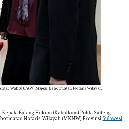
i Antar Waktu (PAW) Majelis Kehormatan Notaris Wilayah
. Kepala Bidang Hukum (Kabidkum) Polda Sulteng,
s Kehormatan Notaris Wilayah (MKNW) Provinsi
Sulawesi