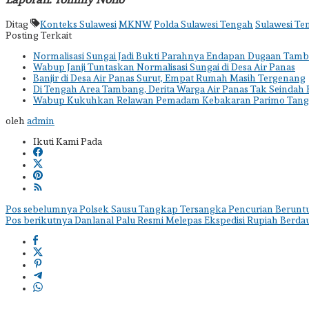
Ditag
Konteks Sulawesi
MKNW
Polda Sulawesi Tengah
Sulawesi Te
Posting Terkait
Normalisasi Sungai Jadi Bukti Parahnya Endapan Dugaan Tam
Wabup Janji Tuntaskan Normalisasi Sungai di Desa Air Panas
Banjir di Desa Air Panas Surut, Empat Rumah Masih Tergenang
Di Tengah Area Tambang, Derita Warga Air Panas Tak Seindah 
Wabup Kukuhkan Relawan Pemadam Kebakaran Parimo Tan
oleh
admin
Ikuti Kami Pada
Navigasi
Pos sebelumnya
Polsek Sausu Tangkap Tersangka Pencurian Beruntu
Pos berikutnya
Danlanal Palu Resmi Melepas Ekspedisi Rupiah Berdau
pos