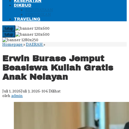
KESEHATAN
DIKBUD
KEBUDAYAAN
PENDIDIKAN
TRAVELING
tutup
tutup
Erwin
Homepage
»
DAERAH
»
Burase
Jemput
Erwin Burase Jemput
Beasiswa
Kuliah
Beasiswa Kuliah Gratis
Gratis
Anak
Anak Nelayan
Nelayan
oleh
Juli 1, 2026
Juli 3, 2026
-
104 Dilihat
admin
oleh
admin