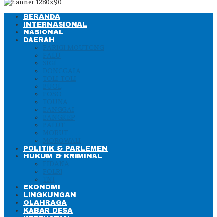
BERANDA
INTERNASIONAL
NASIONAL
DAERAH
PARIGI MOUTONG
PALU
SIGI
DONGGALA
TOLI-TOLI
BUOL
POSO
TOUNA
BANGGAI
BANGKEP
BALUT
MORUT
MOROWALI
POLITIK & PARLEMEN
HUKUM & KRIMINAL
PIDANA
POLRI
TNI
EKONOMI
LINGKUNGAN
OLAHRAGA
KABAR DESA