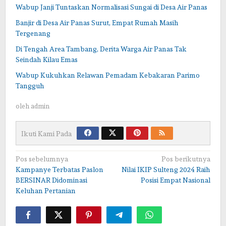
Wabup Janji Tuntaskan Normalisasi Sungai di Desa Air Panas
Banjir di Desa Air Panas Surut, Empat Rumah Masih
Tergenang
Di Tengah Area Tambang, Derita Warga Air Panas Tak
Seindah Kilau Emas
Wabup Kukuhkan Relawan Pemadam Kebakaran Parimo
Tangguh
oleh
admin
Ikuti Kami Pada
Navigasi
Pos sebelumnya
Pos berikutnya
Kampanye Terbatas Paslon
Nilai IKIP Sulteng 2024 Raih
pos
BERSINAR Didominasi
Posisi Empat Nasional
Keluhan Pertanian