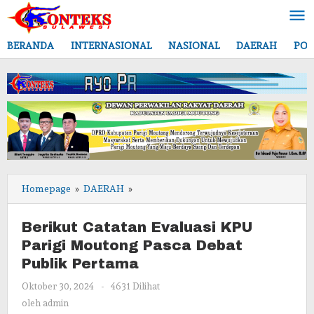
Lewati
ke
konten
BERANDA
INTERNASIONAL
NASIONAL
DAERAH
POL
Berikut
Homepage
»
DAERAH
»
Catatan
Evaluasi
Berikut Catatan Evaluasi KPU
KPU
Parigi Moutong Pasca Debat
Parigi
Publik Pertama
Moutong
Pasca
oleh
Oktober 30, 2024
-
4631 Dilihat
Debat
admin
oleh
admin
Publik