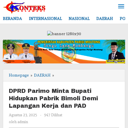
Lewati
ke
konten
BERANDA
INTERNASIONAL
NASIONAL
DAERAH
POL
DPRD
Homepage
»
DAERAH
»
Parimo
Minta
DPRD Parimo Minta Bupati
Bupati
Hidupkan Pabrik Bimoli Demi
Hidupkan
Lapangan Kerja dan PAD
Pabrik
Bimoli
oleh
Agustus 23, 2025
-
947 Dilihat
Demi
admin
oleh
admin
Lapangan