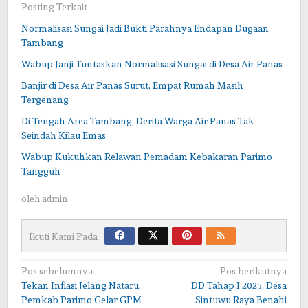
Posting Terkait
Normalisasi Sungai Jadi Bukti Parahnya Endapan Dugaan
Tambang
Wabup Janji Tuntaskan Normalisasi Sungai di Desa Air Panas
Banjir di Desa Air Panas Surut, Empat Rumah Masih
Tergenang
Di Tengah Area Tambang, Derita Warga Air Panas Tak
Seindah Kilau Emas
Wabup Kukuhkan Relawan Pemadam Kebakaran Parimo
Tangguh
oleh
admin
Ikuti Kami Pada
Navigasi
Pos sebelumnya
Pos berikutnya
Tekan Inflasi Jelang Nataru,
DD Tahap I 2025, Desa
pos
Pemkab Parimo Gelar GPM
Sintuwu Raya Benahi