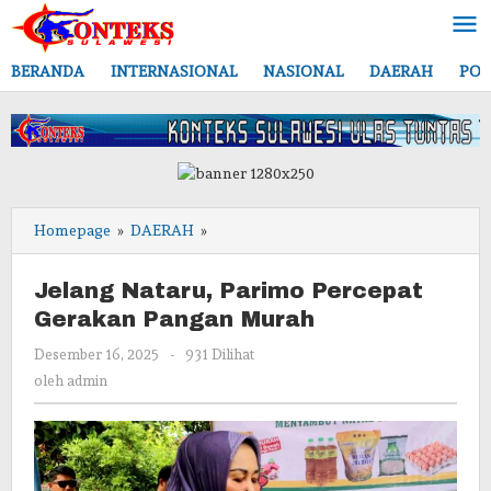
Lewati
ke
konten
BERANDA
INTERNASIONAL
NASIONAL
DAERAH
POL
Jelang
Homepage
»
DAERAH
»
Nataru,
Parimo
Jelang Nataru, Parimo Percepat
Percepat
Gerakan Pangan Murah
Gerakan
Pangan
oleh
Desember 16, 2025
-
931 Dilihat
Murah
admin
oleh
admin