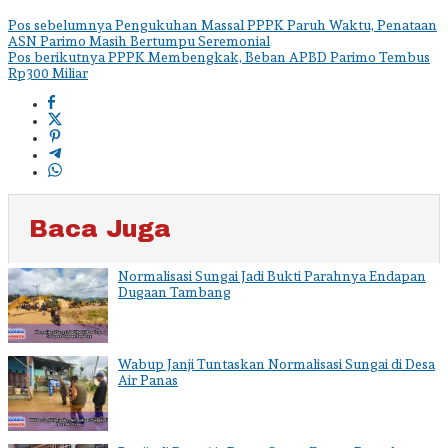
Navigasi
Pos sebelumnya
Pengukuhan Massal PPPK Paruh Waktu, Penataan
ASN Parimo Masih Bertumpu Seremonial
pos
Pos berikutnya
PPPK Membengkak, Beban APBD Parimo Tembus
Rp300 Miliar
Baca Juga
Normalisasi Sungai Jadi Bukti Parahnya Endapan
Dugaan Tambang
Wabup Janji Tuntaskan Normalisasi Sungai di Desa
Air Panas