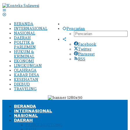
Lewati
ke
konten
BERANDA
INTERNASIONAL
Pencarian
NASIONAL
DAERAH
POLITIK &
Facebook
PARLEMEN
Twitter
HUKUM &
Pinterest
KRIMINAL
RSS
EKONOMI
LINGKUNGAN
OLAHRAGA
KABAR DESA
KESEHATAN
DIKBUD
TRAVELING
BERANDA
INTERNASIONAL
NASIONAL
DAERAH
PARIGI MOUTONG
PALU