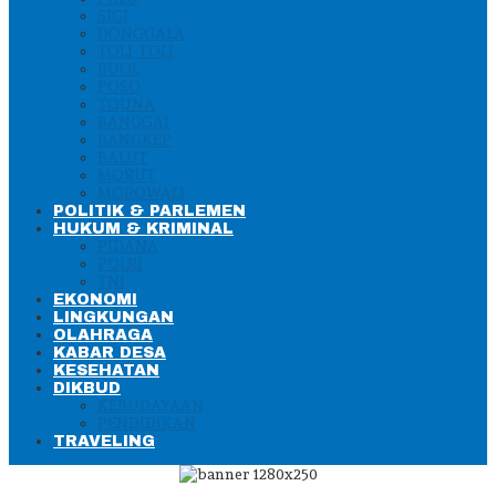
SIGI
DONGGALA
TOLI-TOLI
BUOL
POSO
TOUNA
BANGGAI
BANGKEP
BALUT
MORUT
MOROWALI
POLITIK & PARLEMEN
HUKUM & KRIMINAL
PIDANA
POLRI
TNI
EKONOMI
LINGKUNGAN
OLAHRAGA
KABAR DESA
KESEHATAN
DIKBUD
KEBUDAYAAN
PENDIDIKAN
TRAVELING