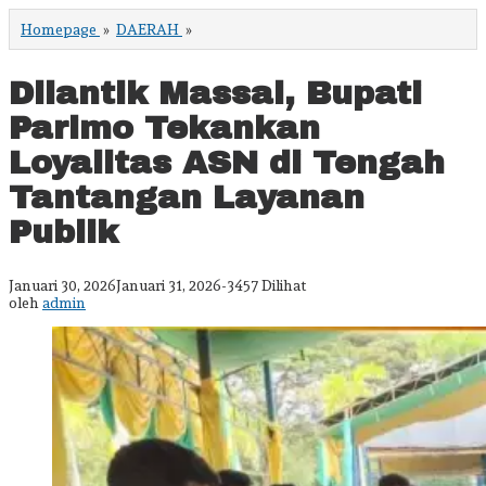
Dilantik
Homepage
»
DAERAH
»
Massal,
Bupati
Parimo
Dilantik Massal, Bupati
Tekankan
Loyalitas
Parimo Tekankan
ASN
di
Loyalitas ASN di Tengah
Tengah
Tantangan
Tantangan Layanan
Layanan
Publik
Publik
oleh
Januari 30, 2026
Januari 31, 2026
-
3457 Dilihat
admin
oleh
admin