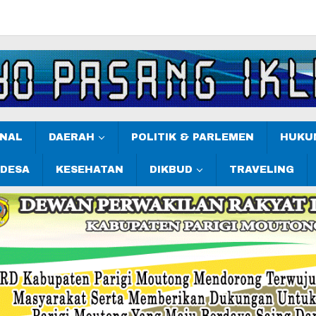
ONAL
DAERAH
POLITIK & PARLEMEN
HUKUM
 DESA
KESEHATAN
DIKBUD
TRAVELING