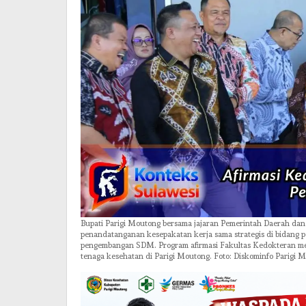
Bupati Parigi Moutong bersama jajaran Pemerintah Daerah dan
penandatanganan kesepakatan kerja sama strategis di bidang p
pengembangan SDM. Program afirmasi Fakultas Kedokteran men
tenaga kesehatan di Parigi Moutong. Foto: Diskominfo Parigi 