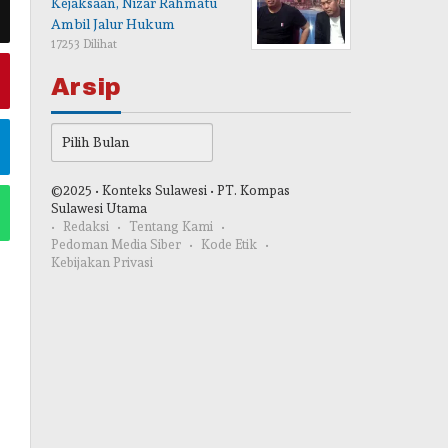
Kejaksaan, Nizar Rahmatu
Ambil Jalur Hukum
17253 Dilihat
Arsip
Arsip
©2025 • Konteks Sulawesi • PT. Kompas
Sulawesi Utama
Redaksi
Tentang Kami
Pedoman Media Siber
Kode Etik
Kebijakan Privasi