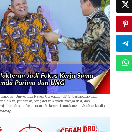
 pimpinan Universitas Negeri Gorontalo (UNG) berbincang usai
endidikan, penelitian, pengabdian kepada masyarakat, dan
jadi salah satu fokus utama kolaborasi untuk meningkatkan kualitas
Moutong.