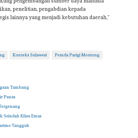
dukung pengembangan sumber daya manusia
kan, penelitian, pengabdian kepada
egis lainnya yang menjadi kebutuhan daerah,”
ong
Konteks Sulawesi
Pemda Parigi Moutong
Dugaan Tambang
ir Panas
 Tergenang
ak Seindah Kilau Emas
arimo Tangguh