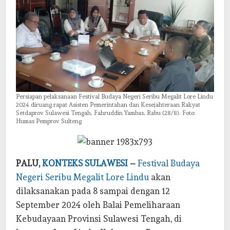
Persiapan pelaksanaan Festival Budaya Negeri Seribu Megalit Lore Lindu
2024 diruang rapat Asisten Pemerintahan dan Kesejahteraan Rakyat
Setdaprov Sulawesi Tengah, Fahruddin Yambas, Rabu (28/8). Foto:
Humas Pemprov Sulteng
PALU,
KONTEKS SULAWESI
–
Festival Budaya
Negeri Seribu Megalit Lore Lindu
akan
dilaksanakan pada 8 sampai dengan 12
September 2024 oleh Balai Pemeliharaan
Kebudayaan Provinsi Sulawesi Tengah, di