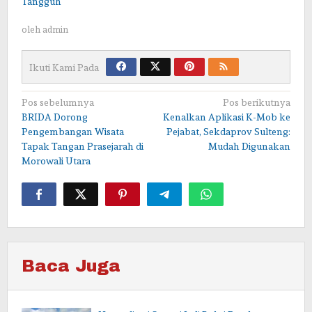
Tangguh
oleh
admin
Ikuti Kami Pada
Navigasi
Pos sebelumnya
Pos berikutnya
BRIDA Dorong
Kenalkan Aplikasi K-Mob ke
pos
Pengembangan Wisata
Pejabat, Sekdaprov Sulteng:
Tapak Tangan Prasejarah di
Mudah Digunakan
Morowali Utara
Baca Juga