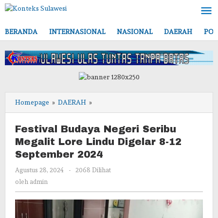
Lewati
ke
konten
BERANDA
INTERNASIONAL
NASIONAL
DAERAH
POL
Festival
Homepage
»
DAERAH
»
Budaya
Negeri
Festival Budaya Negeri Seribu
Seribu
Megalit Lore Lindu Digelar 8-12
Megalit
September 2024
Lore
Lindu
oleh
Agustus 28, 2024
-
2068 Dilihat
Digelar
admin
oleh
admin
8-
12
September
2024