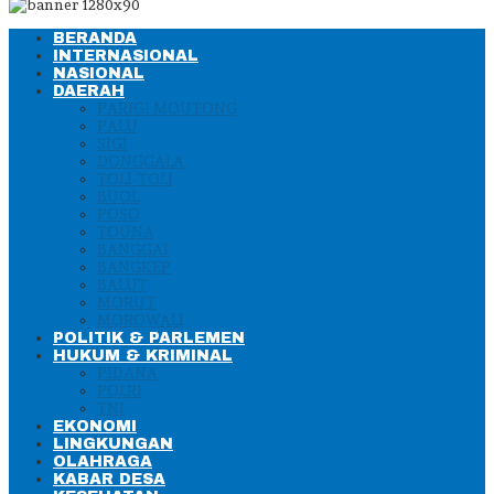
BERANDA
INTERNASIONAL
NASIONAL
DAERAH
PARIGI MOUTONG
PALU
SIGI
DONGGALA
TOLI-TOLI
BUOL
POSO
TOUNA
BANGGAI
BANGKEP
BALUT
MORUT
MOROWALI
POLITIK & PARLEMEN
HUKUM & KRIMINAL
PIDANA
POLRI
TNI
EKONOMI
LINGKUNGAN
OLAHRAGA
KABAR DESA