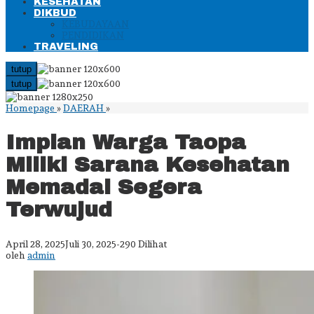
KESEHATAN
DIKBUD
KEBUDAYAAN
PENDIDIKAN
TRAVELING
tutup
tutup
Impian
Homepage
»
DAERAH
»
Warga
Taopa
Impian Warga Taopa
Miliki
Sarana
Miliki Sarana Kesehatan
Kesehatan
Memadai
Memadai Segera
Segera
Terwujud
Terwujud
oleh
April 28, 2025
Juli 30, 2025
-
290 Dilihat
admin
oleh
admin