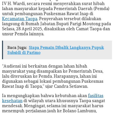
IV H. Wardi, secara resmi menyerahkan surat hibah
lahan masyarakat kepada Pemerintah Daerah (Pemda)
untuk pembangunan Puskesmas Rawat Inap di
Kecamatan Taopa
. Penyerahan tersebut dilakukan
langsung di Rumah Jabatan Bupati Parigi Moutong pada
Selasa, 28 April 2025, disaksikan oleh Camat Taopa dan
unsur Pemda lainnya.
Baca Juga:
Siapa Pemain Dibalik Langkanya Pupuk
Subsidi di Parimo
“Audiensi ini berkaitan dengan lahan hibah
masyarakat yang disampaikan ke Pemerintah Desa,
lalu diteruskan ke Pemda. Harapannya, lahan ini
digunakan sebagai lokasi pembangunan Puskesmas
Rawat Inap di Taopa,” ujar Candra Setiawan.
Ia mengungkapkan bahwa kebutuhan akan
fasilitas
kesehatan
di wilayah utara khususnya Taopa sangat
mendesak. Mengingat, selama ini masyarakat harus
menempuh perjalanan jauh ke Bolano Lambunu,