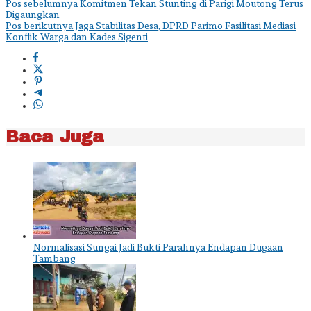
Navigasi
Pos sebelumnya
Komitmen Tekan Stunting di Parigi Moutong Terus
Digaungkan
pos
Pos berikutnya
Jaga Stabilitas Desa, DPRD Parimo Fasilitasi Mediasi
Konflik Warga dan Kades Sigenti
Baca Juga
Normalisasi Sungai Jadi Bukti Parahnya Endapan Dugaan
Tambang