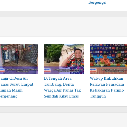
Bergengsi
anjir di Desa Air
Di Tengah Area
Wabup Kukuhkan
Panas Surut, Empat
Tambang, Derita
Relawan Pemadam
Rumah Masih
Warga Air Panas Tak
Kebakaran Parimo
Tergenang
Seindah Kilau Emas
Tangguh