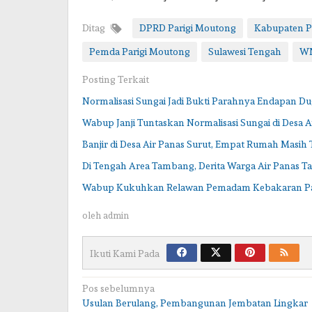
Ditag
DPRD Parigi Moutong
Kabupaten P
Pemda Parigi Moutong
Sulawesi Tengah
W
Posting Terkait
Normalisasi Sungai Jadi Bukti Parahnya Endapan 
Wabup Janji Tuntaskan Normalisasi Sungai di Desa A
Banjir di Desa Air Panas Surut, Empat Rumah Masih
Di Tengah Area Tambang, Derita Warga Air Panas T
Wabup Kukuhkan Relawan Pemadam Kebakaran P
oleh
admin
Ikuti Kami Pada
Navigasi
Pos sebelumnya
Usulan Berulang, Pembangunan Jembatan Lingkar
pos