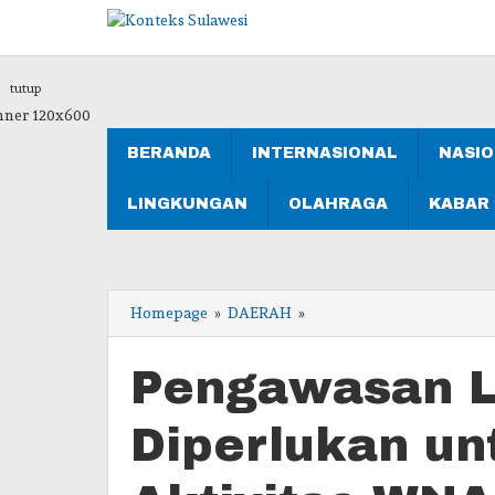
Lewati
ke
konten
tutup
BERANDA
INTERNASIONAL
NASI
LINGKUNGAN
OLAHRAGA
KABAR
Pengawasan
Homepage
»
DAERAH
»
Lintas
Sektor
Pengawasan L
Diperlukan
untuk
Kendalikan
Diperlukan un
Aktivitas
WNA