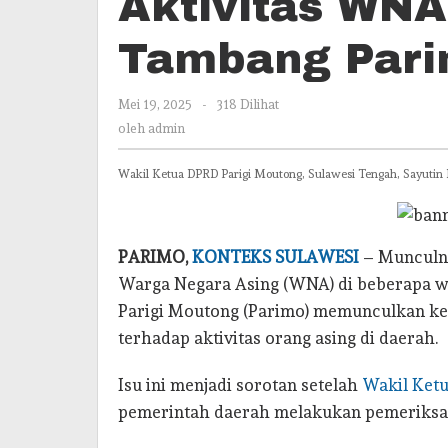
Aktivitas WNA
di
Wilayah
Tambang Par
Tambang
Parimo
oleh
Mei 19, 2025
-
318 Dilihat
admin
oleh
admin
Wakil Ketua DPRD Parigi Moutong, Sulawesi Tengah, Sayutin B
PARIMO,
KONTEKS SULAWESI
– Munculny
Warga Negara Asing (WNA) di beberapa wi
Parigi Moutong (Parimo) memunculkan ke
terhadap aktivitas orang asing di daerah.
Isu ini menjadi sorotan setelah
Wakil Ket
pemerintah daerah melakukan pemeriksa