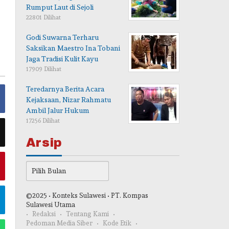
Rumput Laut di Sejoli
22801 Dilihat
Godi Suwarna Terharu
Saksikan Maestro Ina Tobani
Jaga Tradisi Kulit Kayu
17909 Dilihat
Teredarnya Berita Acara
Kejaksaan, Nizar Rahmatu
Ambil Jalur Hukum
17256 Dilihat
Arsip
Arsip
©2025 • Konteks Sulawesi • PT. Kompas
Sulawesi Utama
Redaksi
Tentang Kami
Pedoman Media Siber
Kode Etik