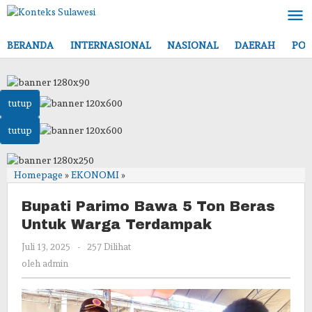
Lewati
ke
konten
BERANDA
INTERNASIONAL
NASIONAL
DAERAH
POL
tutup
tutup
Bupati
Homepage
»
EKONOMI
»
Parimo
Bawa
Bupati Parimo Bawa 5 Ton Beras
5
Untuk Warga Terdampak
Ton
oleh
Juli 13, 2025
-
257 Dilihat
Beras
admin
Untuk
oleh
admin
Warga
Terdampak