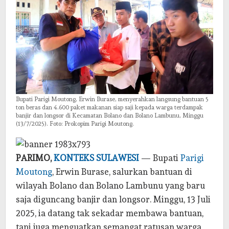
Bupati Parigi Moutong, Erwin Burase, menyerahkan langsung bantuan 5
ton beras dan 4.600 paket makanan siap saji kepada warga terdampak
banjir dan longsor di Kecamatan Bolano dan Bolano Lambunu, Minggu
(13/7/2025). Foto: Prokopim Parigi Moutong.
PARIMO,
KONTEKS SULAWESI
— Bupati
Parigi
Moutong
, Erwin Burase, salurkan bantuan di
wilayah Bolano dan Bolano Lambunu yang baru
saja diguncang banjir dan longsor. Minggu, 13 Juli
2025, ia datang tak sekadar membawa bantuan,
tapi juga menguatkan semangat ratusan warga