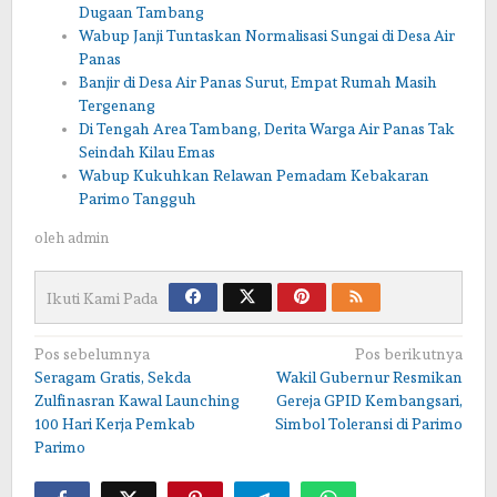
Dugaan Tambang
Wabup Janji Tuntaskan Normalisasi Sungai di Desa Air
Panas
Banjir di Desa Air Panas Surut, Empat Rumah Masih
Tergenang
Di Tengah Area Tambang, Derita Warga Air Panas Tak
Seindah Kilau Emas
Wabup Kukuhkan Relawan Pemadam Kebakaran
Parimo Tangguh
oleh
admin
Ikuti Kami Pada
Navigasi
Pos sebelumnya
Pos berikutnya
Seragam Gratis, Sekda
Wakil Gubernur Resmikan
pos
Zulfinasran Kawal Launching
Gereja GPID Kembangsari,
100 Hari Kerja Pemkab
Simbol Toleransi di Parimo
Parimo