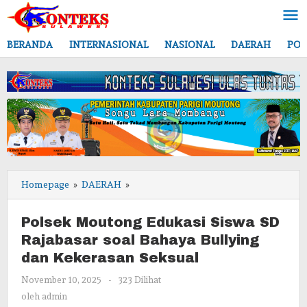
Lewati
ke
konten
BERANDA
INTERNASIONAL
NASIONAL
DAERAH
POL
Polsek
Homepage
»
DAERAH
»
Moutong
Edukasi
Polsek Moutong Edukasi Siswa SD
Siswa
Rajabasar soal Bahaya Bullying
SD
dan Kekerasan Seksual
Rajabasar
soal
oleh
November 10, 2025
-
323 Dilihat
Bahaya
admin
oleh
admin
Bullying