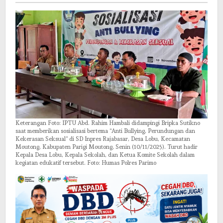
dan
Kekerasan
Seksual
Keterangan Foto: IPTU Abd. Rahim Hambali didampingi Bripka Sutikno
saat memberikan sosialisasi bertema “Anti Bullying, Perundungan dan
Kekerasan Seksual” di SD Inpres Rajabasar, Desa Lobu, Kecamatan
Moutong, Kabupaten Parigi Moutong, Senin (10/11/2025). Turut hadir
Kepala Desa Lobu, Kepala Sekolah, dan Ketua Komite Sekolah dalam
kegiatan edukatif tersebut. Foto: Humas Polres Parimo