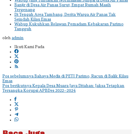
Banjir di Desa Air Panas Surut, Empat Rumah Masih
Tergenang
Di Tengah Area Tambang, Derita Warga Air Panas Tak
Seindah Kilau Emas
Wabup Kukuhkan Relawan Pemadam Kebakaran Parimo
Tangguh
oleh
admin
Ikuti Kami Pada
Navigasi
Pos sebelumnya
Bahaya Medis di PETI Parimo, Racun di Balik Kilau
Emas
pos
Pos berikutnya
Kepala Desa Muara Jaya Ditahan: Jaksa Tetapkan
Tersangka Korupsi APBDes 2022–2024
Baca Juga