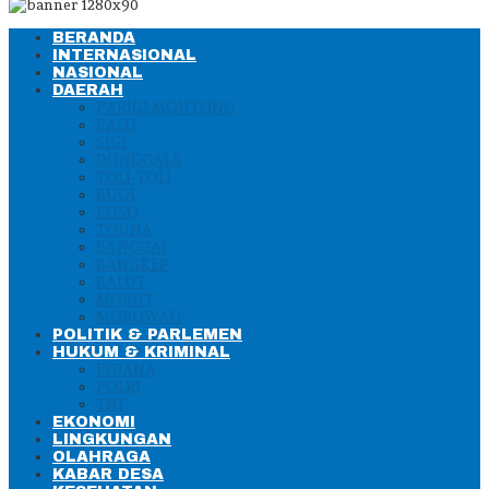
BERANDA
INTERNASIONAL
NASIONAL
DAERAH
PARIGI MOUTONG
PALU
SIGI
DONGGALA
TOLI-TOLI
BUOL
POSO
TOUNA
BANGGAI
BANGKEP
BALUT
MORUT
MOROWALI
POLITIK & PARLEMEN
HUKUM & KRIMINAL
PIDANA
POLRI
TNI
EKONOMI
LINGKUNGAN
OLAHRAGA
KABAR DESA