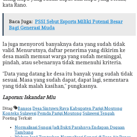
kata Rano.
Baca Juga:
PSSI Sebut Esports Miliki Potensi Besar
Bagi Generasi Muda
Ia juga menyoroti banyaknya data yang sudah tidak
valid. Menurutnya, daftar penerima yang dikirim ke
desa masih memuat warga yang sudah meninggal,
pindah, atau sebenarnya tidak memenuhi kriteria.
“Data yang datang ke desa itu banyak yang sudah tidak
sesuai. Masa yang sudah dapat, dapat lagi, sementara
yang tidak malah kasihan,” pungkasnya.
Laporan: Iskandar Miu
Ditag
Bansos
Desa Sintuwu Raya
Kabupaten Parigi Moutong
Konteks Sulawesi
Pemda Parigi Moutong
Sulawesi Tengah
Posting Terkait
Normalisasi Sungai Jadi Bukti Parahnya Endapan Dugaan
Tambang
Wabup Janji Tuntaskan Normalisasi Sungai di Desa Air Panas