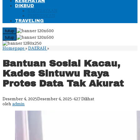
KESEHATAN
DIKBUD
KEBUDAYAAN
PENDIDIKAN
TRAVELING
tutup
tutup
Bantuan
Homepage
»
DAERAH
»
Sosial
Kacau,
Bantuan Sosial Kacau,
Kades
Sintuwu
Kades Sintuwu Raya
Raya
Protes
Protes Data Tak Akurat
Data
Tak
Akurat
oleh
Desember 4, 2025
Desember 4, 2025
-
427 Dilihat
admin
oleh
admin