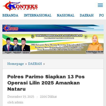
Lewati
ke
konten
BERANDA
INTERNASIONAL
NASIONAL
DAERAH
POL
Polres
Homepage
»
DAERAH
»
Parimo
Siapkan
Polres Parimo Siapkan 13 Pos
13
Operasi Lilin 2025 Amankan
Pos
Nataru
Operasi
Lilin
oleh
Desember 19, 2025
-
2264 Dilihat
2025
admin
oleh
admin
Amankan